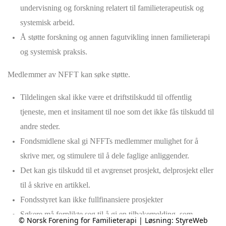
undervisning og forskning relatert til familieterapeutisk og
systemisk arbeid.
Å støtte forskning og annen fagutvikling innen familieterapi
og systemisk praksis.
Medlemmer av NFFT kan søke støtte.
Tildelingen skal ikke være et driftstilskudd til offentlig
tjeneste, men et insitament til noe som det ikke fås tilskudd til
andre steder.
Fondsmidlene skal gi NFFTs medlemmer mulighet for å
skrive mer, og stimulere til å dele faglige anliggender.
Det kan gis tilskudd til et avgrenset prosjekt, delprosjekt eller
til å skrive en artikkel.
Fondsstyret kan ikke fullfinansiere prosjekter
Søkere må forplikte seg til å gi en tilbakemelding, som
© Norsk Forening for Familieterapi | Løsning:
StyreWeb